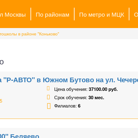
л Москвы
По районам
По метро и МЦК
О
тошколы в районе "Коньково"
о
 "Р-АВТО" в Южном Бутово на ул. Чечер
Цена обучения:
37100.00 руб.
Срок обучения:
30 мес.
5
Филиалов:
6
00" Беляево